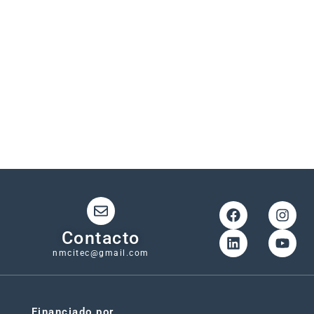
cambios en
percepciones,
capacidades y
posibilidades de
incidencia
,
evaluando cómo
el proyecto
influye en metas,
prácticas y
articulación
comunitaria para
la protección del
agua.
Contacto
nmcitec@gmail.com
Financiado por