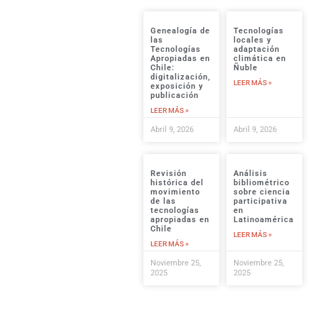
Investigaciones
Cuenca del Aconcagua
para realizar
Genealogía de
Tecnologías
mediciones
las
locales y
comunitarias de agua,
Tecnologías
adaptación
analizar el impacto del
Apropiadas en
climática en
Chile:
Ñuble
proyecto en su
digitalización,
LEER MÁS »
organización
exposición y
publicación
socioambiental y
promover cambios
LEER MÁS »
significativos en
Abril 9, 2026
Abril 9, 2026
conocimiento,
prácticas e incidencia
pública.
Objetivos
específicos
Revisión
Análisis
histórica del
bibliométrico
Mapear actores
movimiento
sobre ciencia
locales
vinculados
de las
participativa
tecnologías
en
a temas de
apropiadas en
Latinoamérica
escasez hídrica,
Chile
LEER MÁS »
calidad de agua y
LEER MÁS »
problemáticas
ambientales en la
Noviembre 25,
Noviembre 25,
2025
2025
Cuenca del
Aconcagua,
identificando
redes existentes y