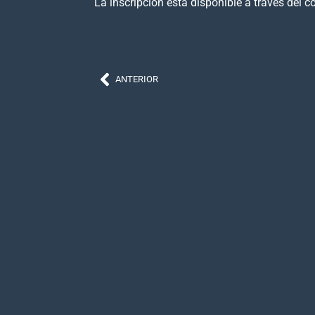
La inscripción está disponible a través del c
ANTERIOR
Contacto
nmcitec@gmail.com
Financiado por
Univer