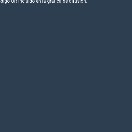
ódigo QR incluido en la gráfica de difusión.
sidades albergantes