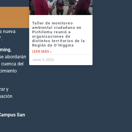
Taller de monitoreo
ambiental ciudadano en
na nueva
Pichilemu reunió a
organizaciones de
”
.
distintos territorios de la
Región de O’Higgins
eming
,
LEER MÁS »
 se abordarán
Junio 3, 2026
a cuenca del
cimiento
rar y
rmación
 Campus San