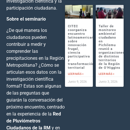
investigación científica y la
participación ciudadana.
Sobre el seminario
CITEC
Taller de
¿De qué manera los
coorganiza
monitoreo
encuentro
ambiental
ciudadanos pueden
latinoamericano
ciudadano
sobre
en
contribuir a medir y
innovación
Pichilemu
frugal,
reunió a
comprender las
ciencia
organizaciones
participativa
de distintos
precipitaciones en la Región
y
territorios
transformación
de la Región
Metropolitana? ¿Cómo se
territorial
de O’Higgins
articulan esos datos con la
LEER MÁS »
LEER MÁS »
investigación científica
Junio 9, 2026
Junio 3, 2026
formal? Estas son algunas
de las preguntas que
guiarán la conversación del
próximo encuentro, centrado
en la experiencia de la
Red
de Pluviómetros
Ciudadanos de la RM
y en