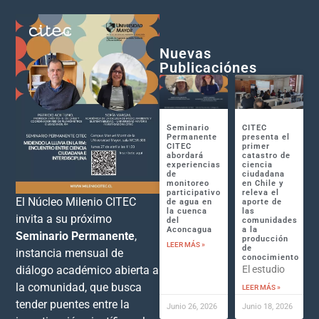
Nuevas
Publicaciónes
Seminario
CITEC
Permanente
presenta el
CITEC
primer
abordará
catastro de
experiencias
ciencia
de
ciudadana
monitoreo
en Chile y
participativo
releva el
El Núcleo Milenio CITEC
de agua en
aporte de
la cuenca
las
invita a su próximo
del
comunidades
Aconcagua
a la
Seminario Permanente
,
producción
LEER MÁS »
de
instancia mensual de
conocimiento
El estudio
diálogo académico abierta a
la comunidad, que busca
LEER MÁS »
tender puentes entre la
Junio 26, 2026
Junio 18, 2026