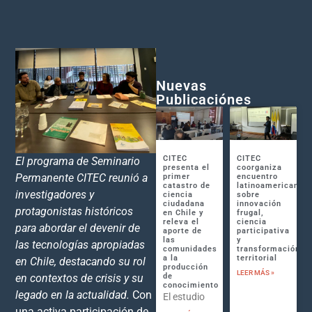
Nuevas
Publicaciónes
CITEC
CITEC
El programa de Seminario
presenta el
coorganiza
Permanente CITEC reunió a
primer
encuentro
catastro de
latinoamericano
investigadores y
ciencia
sobre
ciudadana
innovación
protagonistas históricos
en Chile y
frugal,
releva el
ciencia
para abordar el devenir de
aporte de
participativa
las
y
las tecnologías apropiadas
comunidades
transformación
a la
territorial
en Chile, destacando su rol
producción
LEER MÁS »
en contextos de crisis y su
de
conocimiento
legado en la actualidad.
Con
El estudio
una activa participación de