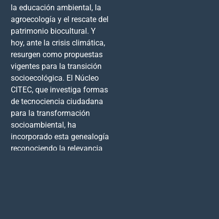
la educación ambiental, la
agroecología y el rescate del
patrimonio biocultural. Y
hoy, ante la crisis climática,
resurgen como propuestas
vigentes para la transición
socioecológica. El Núcleo
CITEC, que investiga formas
de tecnociencia ciudadana
para la transformación
socioambiental, ha
incorporado esta genealogía
reconociendo la relevancia
histórica de las experiencias
locales. Como indicó Godoy,
muchas de estas iniciativas
siguen activas y otras
merecen ser visibilizadas
como parte de un