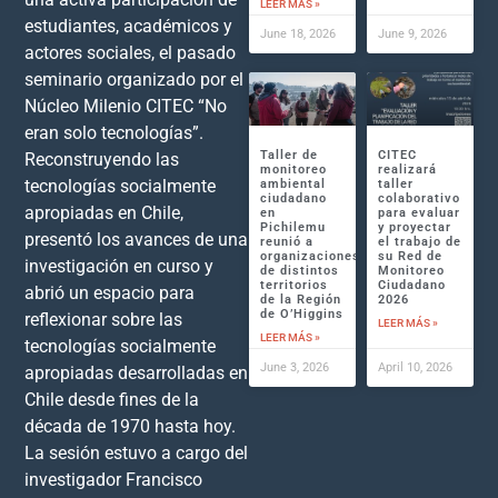
LEER MÁS »
estudiantes, académicos y
June 18, 2026
June 9, 2026
actores sociales, el pasado
seminario organizado por el
Núcleo Milenio CITEC “No
eran solo tecnologías”.
Taller de
CITEC
Reconstruyendo las
monitoreo
realizará
tecnologías socialmente
ambiental
taller
ciudadano
colaborativo
apropiadas en Chile,
en
para evaluar
Pichilemu
y proyectar
presentó los avances de una
reunió a
el trabajo de
organizaciones
su Red de
investigación en curso y
de distintos
Monitoreo
territorios
Ciudadano
abrió un espacio para
de la Región
2026
de O’Higgins
reflexionar sobre las
LEER MÁS »
LEER MÁS »
tecnologías socialmente
June 3, 2026
April 10, 2026
apropiadas desarrolladas en
Chile desde fines de la
década de 1970 hasta hoy.
La sesión estuvo a cargo del
investigador Francisco